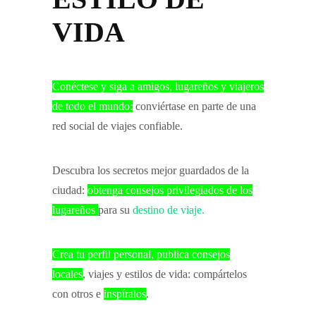
VIDA
Conéctese y siga a amigos, lugareños y viajeros
de todo el mundo:
conviértase en parte de una
red social de viajes confiable.
Descubra los secretos mejor guardados de la
ciudad:
obtenga consejos privilegiados de los
lugareños
para su
destino de viaje.
Crea tu perfil personal, publica consejos
locales
, viajes y estilos de vida: compártelos
con otros e
inspíralos
.